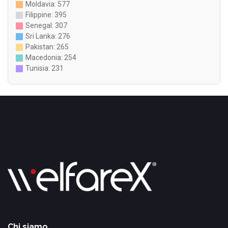
Moldavia: 577
Filippine: 395
Senegal: 307
Sri Lanka: 276
Pakistan: 265
Macedonia: 254
Tunisia: 231
Chi siamo